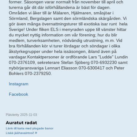
former. Säsongen varar normalt från november till april och
turerna går dit där isförhållandena är bäst för dagen.
Områden vi åker till är Mälaren, Hjälmaren, småsjöar i
Sörmland, Bergslagen samt den sörmländska skärgården. Vi
gör även många övernattningsturer till exotiska isar runt hela
Sverige! Under fliken ELS i menyraden uppe till vänster hittar
du mycket nyttig information om vår förening; hur du blir
medlem, turverksamheten, nödvändig utrustning, m.m. Vid
bra förhållanden kör vi turer lördagar och söndagar i olika
åkstyrkegrupper under hela issäsongen, ibland även på
vardagar.Kontaktpersoner är ordförande Lars "Ludde" Lundin
070-2376109, sekreterare Stefan Sjöberg 070-6932230 samt
nybörjaransvariga Lennart Eliasson 070-6300417 och Peter
Bohlers 070-2379250.
Instagram
Facebook
Päivitetty 2025-11-03
Auratut radat
Länk till karta med plogade banor
Lisää jäähavaintosi!